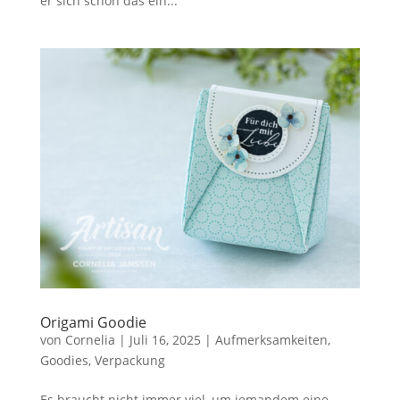
er sich schon das ein...
Origami Goodie
von
Cornelia
|
Juli 16, 2025
|
Aufmerksamkeiten
,
Goodies
,
Verpackung
Es braucht nicht immer viel, um jemandem eine