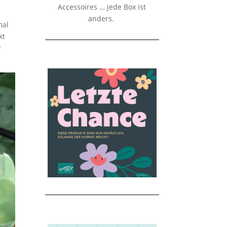
Accessoires … jede Box ist
anders.
mal
kt
r