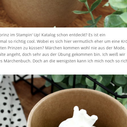
prinz im Stampin‘ Up! Katalog schon entdeckt? Es ist ein
al so richtig cool. Wobei es sich hier vermutlich eher um eine Kr
delten Prinzen zu küssen? Märchen kommen wohl nie aus der Mode,
alte angeht, doch sehr aus der Übung gekommen bin. Ich weiß wir
kes Märchenbuch. Doch an die wenigsten kann ich mich noch so ric