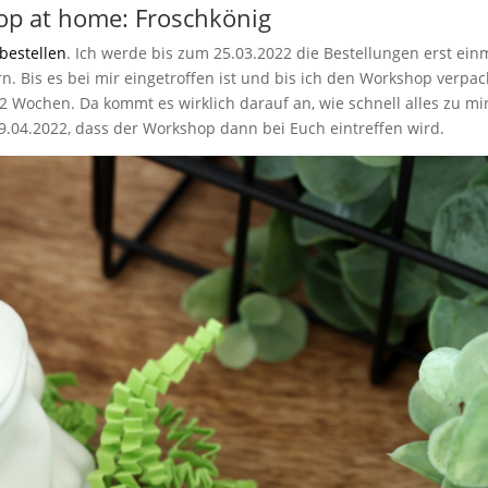
p at home: Froschkönig
bestellen
. Ich werde bis zum 25.03.2022 die Bestellungen erst ein
 Bis es bei mir eingetroffen ist und bis ich den Workshop verpac
2 Wochen. Da kommt es wirklich darauf an, wie schnell alles zu mi
09.04.2022, dass der Workshop dann bei Euch eintreffen wird.