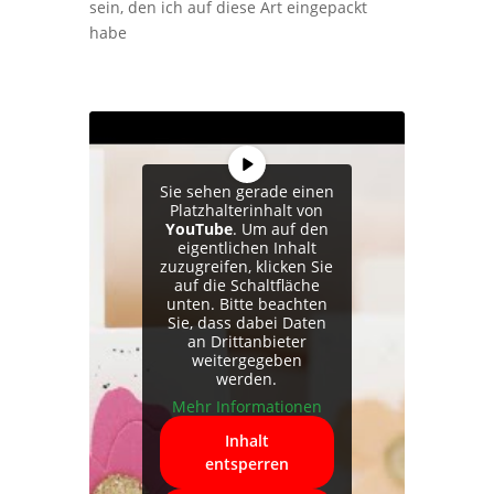
sein, den ich auf diese Art eingepackt
habe
Sie sehen gerade einen
Platzhalterinhalt von
YouTube
. Um auf den
eigentlichen Inhalt
zuzugreifen, klicken Sie
auf die Schaltfläche
unten. Bitte beachten
Sie, dass dabei Daten
an Drittanbieter
weitergegeben
werden.
Mehr Informationen
Inhalt
entsperren