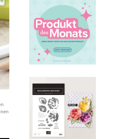
en
einen