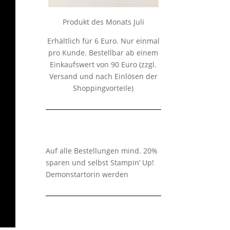
Produkt des Monats Juli
Erhältlich für 6 Euro. Nur einmal
pro Kunde. Bestellbar ab einem
Einkaufswert von 90 Euro (zzgl.
Versand und nach Einlösen der
Shoppingvorteile)
Auf alle Bestellungen mind. 20%
sparen und selbst Stampin‘ Up!
Demonstartorin werden