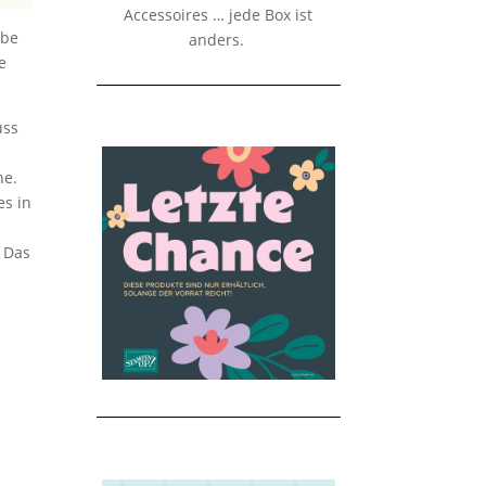
Accessoires … jede Box ist
abe
anders.
e
uss
ne.
es in
. Das