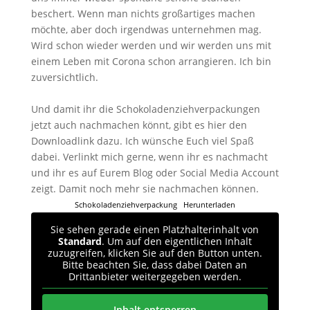
beschert. Wenn man nichts großartiges machen
möchte, aber doch irgendwas unternehmen mag.
Wird schon wieder werden und wir werden uns mit
einem Leben mit Corona schon arrangieren. Ich bin
zuversichtlich.
Und damit ihr die Schokoladenziehverpackungen
jetzt auch nachmachen könnt, gibt es hier den
Downloadlink dazu. Ich wünsche Euch viel Spaß
dabei. Verlinkt mich gerne, wenn ihr es nachmacht
und ihr es auf Eurem Blog oder Social Media Account
zeigt. Damit noch mehr sie nachmachen können.
Schokoladenziehverpackung
Herunterladen
Sie sehen gerade einen Platzhalterinhalt von
Standard
. Um auf den eigentlichen Inhalt
zuzugreifen, klicken Sie auf den Button unten.
Bitte beachten Sie, dass dabei Daten an
Drittanbieter weitergegeben werden.
Inhalt entsperren