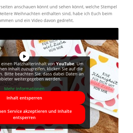
erseiten anschauen könnt und sehen könnt, welche Stempel
Heitere Weihnachten enthalten sind, habe ich Euch beim
ommen und ein Video davon gedreht.
 einen Platzhalterinhalt von
YouTube
. Um
hen Inhalt zuzugreifen, klicken Sie auf die
n. Bitte beachten Sie, dass dabei Daten an
anbieter weitergegeben werden.
Mehr Informationen
Inhalt entsperren
hen Service akzeptieren und Inhalte
entsperren