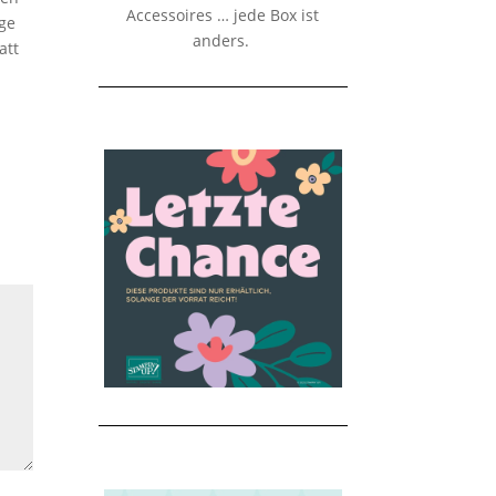
Accessoires … jede Box ist
ige
anders.
att