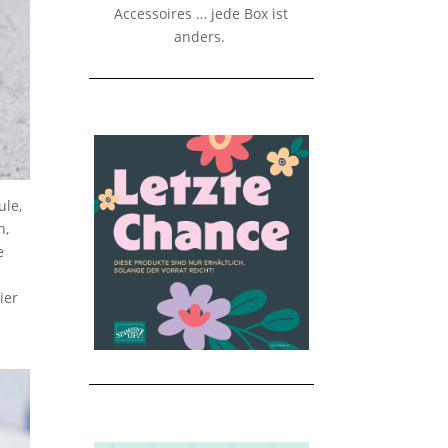
Accessoires … jede Box ist
anders.
ule,
h,
e
ier