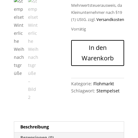
Mehrwertsteuerausweis, da
Kleinunternehmer nach §19
(1) UStG.
zzgl.
Versandkosten
Vorrätig
Stempelset
In den
Winterliche
Warenkorb
Weihnachtsgrüße
Menge
Kategorie:
Flohmarkt
Schlagwort:
Stempelset
Beschreibung
Rezensionen (0)