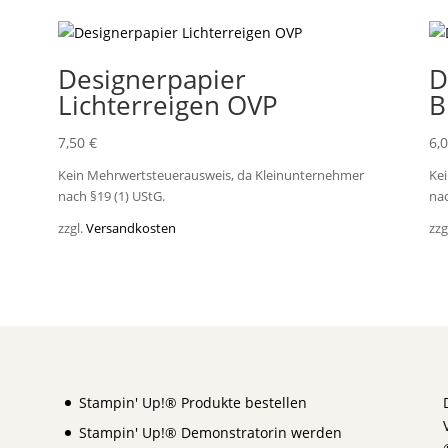
Designerpapier
D
Lichterreigen OVP
B
7,50
€
6,
Kein Mehrwertsteuerausweis, da Kleinunternehmer
Ke
nach §19 (1) UStG.
nac
zzgl.
Versandkosten
zzg
Stampin' Up!® Produkte bestellen
Stampin' Up!® Demonstratorin werden