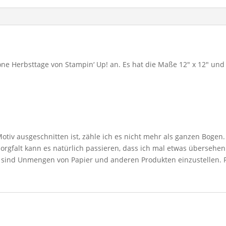
höne Herbsttage von Stampin‘ Up! an. Es hat die Maße 12″ x 12″ un
iv ausgeschnitten ist, zähle ich es nicht mehr als ganzen Bogen. 
r sorgfalt kann es natürlich passieren, dass ich mal etwas übersehe
s sind Unmengen von Papier und anderen Produkten einzustellen. Fall