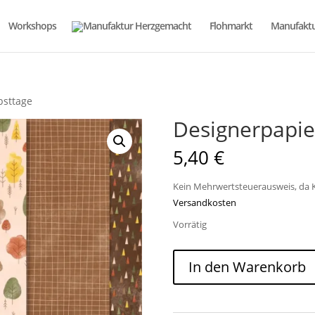
Workshops
Flohmarkt
Manufaktu
bsttage
Designerpapie
5,40
€
Kein Mehrwertsteuerausweis, da K
Versandkosten
Vorrätig
Designerpapier
In den Warenkorb
Schöne
Herbsttage
Menge