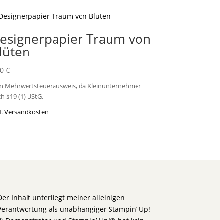
esignerpapier Traum von
lüten
00
€
in Mehrwertsteuerausweis, da Kleinunternehmer
h §19 (1) UStG.
l.
Versandkosten
Der Inhalt unterliegt meiner alleinigen
Verantwortung als unabhängiger Stampin’ Up!