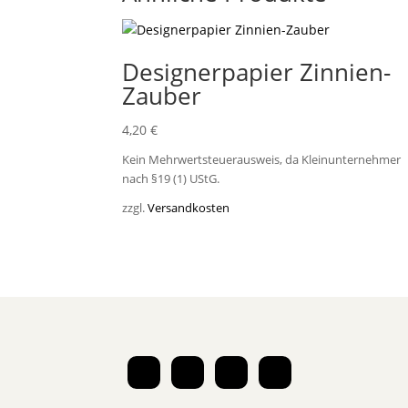
Designerpapier Zinnien-
Zauber
4,20
€
Kein Mehrwertsteuerausweis, da Kleinunternehmer
nach §19 (1) UStG.
zzgl.
Versandkosten