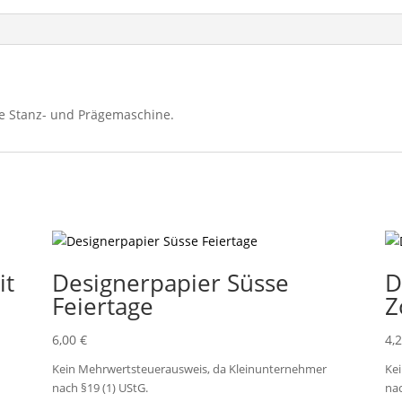
ie Stanz- und Prägemaschine.
it
Designerpapier Süsse
D
Feiertage
Z
6,00
€
4,
Kein Mehrwertsteuerausweis, da Kleinunternehmer
Ke
nach §19 (1) UStG.
nac