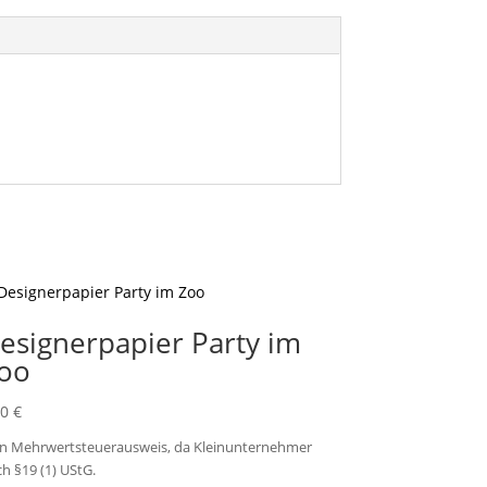
esignerpapier Party im
oo
20
€
in Mehrwertsteuerausweis, da Kleinunternehmer
h §19 (1) UStG.