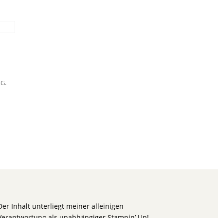
tG.
Der Inhalt unterliegt meiner alleinigen
Verantwortung als unabhängiger Stampin’ Up!