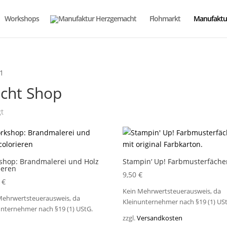
Workshops
Flohmarkt
Manufaktu
21
cht Shop
Nach
gt
Aktualität
sortiert
shop: Brandmalerei und Holz
Stampin‘ Up! Farbmusterfäche
ieren
9,50
€
0
€
Kein Mehrwertsteuerausweis, da
Mehrwertsteuerausweis, da
Kleinunternehmer nach §19 (1) US
unternehmer nach §19 (1) UStG.
zzgl.
Versandkosten