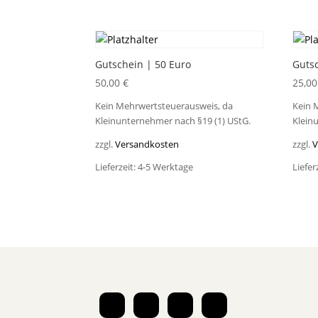
Gutschein | 50 Euro
Gutsc
50,00
€
25,0
Kein Mehrwertsteuerausweis, da
Kein 
Kleinunternehmer nach §19 (1) UStG.
Klein
zzgl.
Versandkosten
zzgl.
V
Lieferzeit:
4-5 Werktage
Liefer