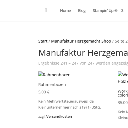
Home
Blog
Stampin‘ Up!®
Start
/
Manufaktur Herzgemacht Shop
/ Seite 
Manufaktur Herzgema
Ergebnisse 241 – 247 von 247 werden angezei
Rahmenboxen
Work
5,00
€
color
Kein Mehrwertsteuerausweis, da
35,0
Kleinunternehmer nach §19 (1) UStG.
Kein 
zzgl.
Versandkosten
Klein