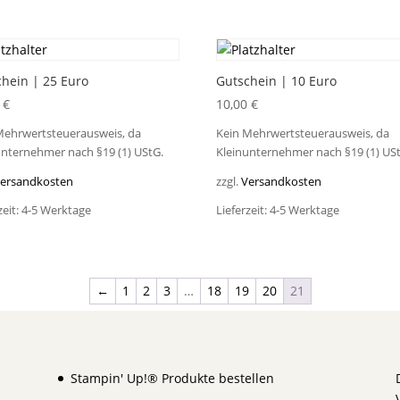
hein | 25 Euro
Gutschein | 10 Euro
0
€
10,00
€
Mehrwertsteuerausweis, da
Kein Mehrwertsteuerausweis, da
unternehmer nach §19 (1) UStG.
Kleinunternehmer nach §19 (1) US
ersandkosten
zzgl.
Versandkosten
zeit:
4-5 Werktage
Lieferzeit:
4-5 Werktage
←
1
2
3
…
18
19
20
21
Stampin' Up!® Produkte bestellen