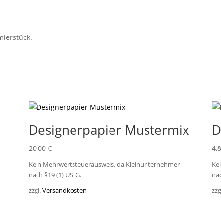
mlerstück.
Designerpapier Mustermix
D
20,00
€
4,
Kein Mehrwertsteuerausweis, da Kleinunternehmer
Ke
nach §19 (1) UStG.
nac
zzgl.
Versandkosten
zzg