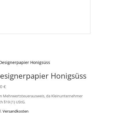
esignerpapier Honigsüss
80
€
in Mehrwertsteuerausweis, da Kleinunternehmer
h §19 (1) UStG.
l.
Versandkosten