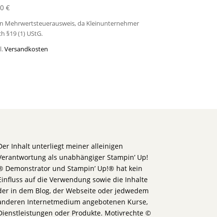
60
€
in Mehrwertsteuerausweis, da Kleinunternehmer
h §19 (1) UStG.
l.
Versandkosten
Der Inhalt unterliegt meiner alleinigen
Verantwortung als unabhängiger Stampin’ Up!
® Demonstrator und Stampin’ Up!® hat kein
Einfluss auf die Verwendung sowie die Inhalte
der in dem Blog, der Webseite oder jedwedem
anderen Internetmedium angebotenen Kurse,
Dienstleistungen oder Produkte. Motivrechte ©