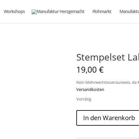
Workshops
Flohmarkt
Manufaktu
Stempelset La
19,00
€
Kein Mehrwertsteuerausweis, da K
Versandkosten
Vorrätig
Stempelset
In den Warenkorb
Labels
to
Love