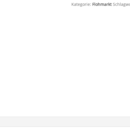
Menge
Kategorie:
Flohmarkt
Schlagw