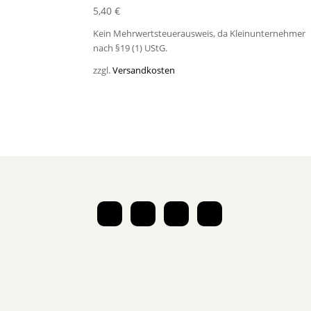
5,40
€
Kein Mehrwertsteuerausweis, da Kleinunternehmer
nach §19 (1) UStG.
zzgl.
Versandkosten