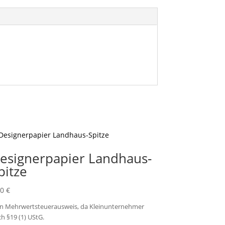
esignerpapier Landhaus-
pitze
80
€
in Mehrwertsteuerausweis, da Kleinunternehmer
h §19 (1) UStG.