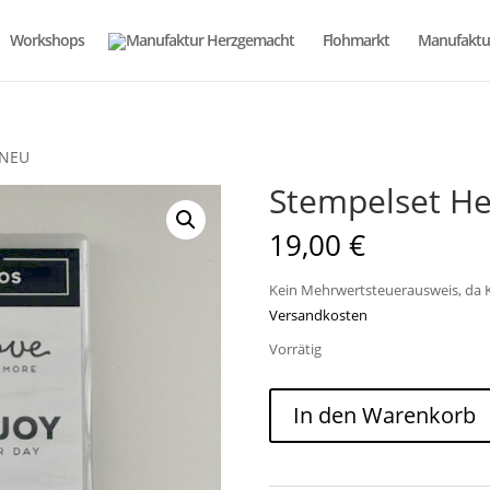
Workshops
Flohmarkt
Manufaktu
 NEU
Stempelset He
19,00
€
Kein Mehrwertsteuerausweis, da K
Versandkosten
Vorrätig
Stempelset
In den Warenkorb
Heartfelt
Hellos
NEU