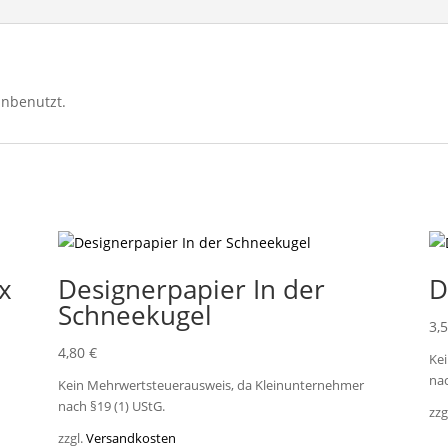
unbenutzt.
x
Designerpapier In der
D
Schneekugel
3,
4,80
€
Ke
nac
Kein Mehrwertsteuerausweis, da Kleinunternehmer
nach §19 (1) UStG.
zzg
zzgl.
Versandkosten