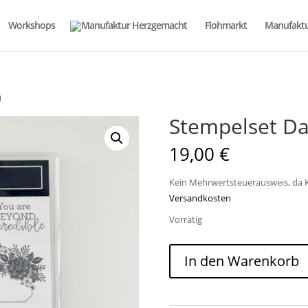
Workshops
Flohmarkt
Manufaktu
U
Stempelset Da
19,00
€
Kein Mehrwertsteuerausweis, da K
Versandkosten
Vorrätig
Stempelset
In den Warenkorb
Dahlia
Days
NEU