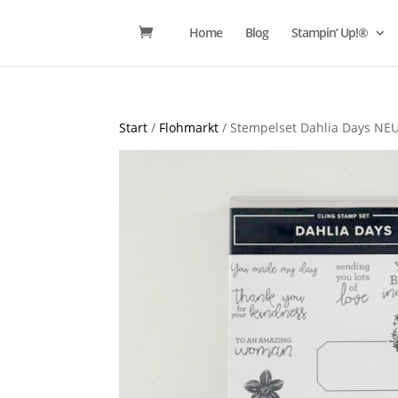
Home
Blog
Stampin‘ Up!®
Start
/
Flohmarkt
/ Stempelset Dahlia Days NE