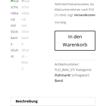
Mehrwertsteuerausweis, da
Kleinunternehmer nach §19
(1) UStG.
zzgl.
Versandkosten
Vorrätig
Geschenkband
In den
mit
Warenkorb
Stickkante
Glutrot
Menge
Artikelnummer:
FLO_BAN_STI
Kategorie:
Flohmarkt
Schlagwort:
Band
Beschreibung