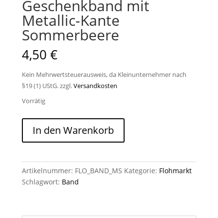
Geschenkband mit
Metallic-Kante
Sommerbeere
4,50
€
Kein Mehrwertsteuerausweis, da Kleinunternehmer nach
§19 (1) UStG.
zzgl.
Versandkosten
Vorrätig
Geschenkband
In den Warenkorb
mit
Metallic-
Kante
Sommerbeere
Artikelnummer:
FLO_BAND_MS
Kategorie:
Flohmarkt
Menge
Schlagwort:
Band