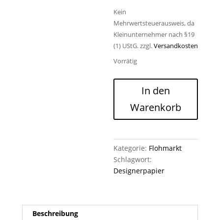
Kein
Mehrwertsteuerausweis, da
Kleinunternehmer nach §19
(1) UStG.
zzgl.
Versandkosten
Vorrätig
Designerpapier
In den
Fantasie
Warenkorb
in
Symmetrie
OVP
Menge
Kategorie:
Flohmarkt
Schlagwort:
Designerpapier
Beschreibung