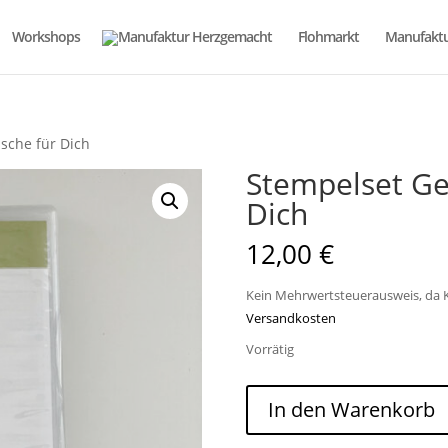
Workshops
Flohmarkt
Manufaktu
sche für Dich
Stempelset Ge
Dich
12,00
€
Kein Mehrwertsteuerausweis, da K
Versandkosten
Vorrätig
Stempelset
In den Warenkorb
Geburtstagswünsche
für