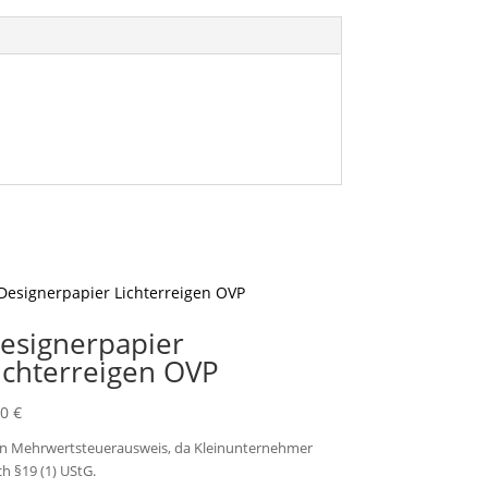
esignerpapier
ichterreigen OVP
50
€
in Mehrwertsteuerausweis, da Kleinunternehmer
h §19 (1) UStG.