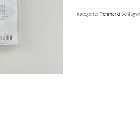
Dich
Menge
Kategorie:
Flohmarkt
Schlagw