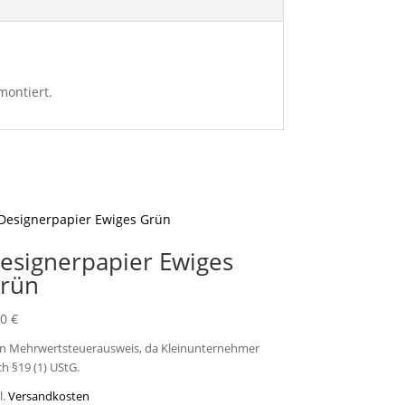
montiert.
esignerpapier Ewiges
rün
00
€
in Mehrwertsteuerausweis, da Kleinunternehmer
h §19 (1) UStG.
l.
Versandkosten