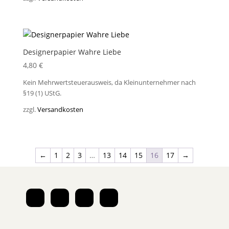
Designerpapier Wahre Liebe
4,80
€
Kein Mehrwertsteuerausweis, da Kleinunternehmer nach
§19 (1) UStG.
zzgl.
Versandkosten
←
1
2
3
…
13
14
15
16
17
→